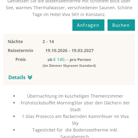
Geniessen Sie die Bodenseetherme mit schönem Blick über
See, warmes Thermalwasser, verschiedenen Saunen. Schöne
Tage im Hotel Viva SKY in Konstanz.
Anfragen
Buchen
Nächte
2 - 14
Reisetermin
19.10.2026
-
19.03.2027
Preis
€ 140,--
ab
pro Person
(im Zimmer Skyroom Standard)
Details
Übernachtung im kuscheligen Themenzimmer
Frühstücksbuffet MorningStar über den Dächern der
Stadt
1 Glas Prosecco am flackernden Kaminfeuer im Viva
Sky
Tagesticket für die Bodenseetherme inkl.
Saunabereich