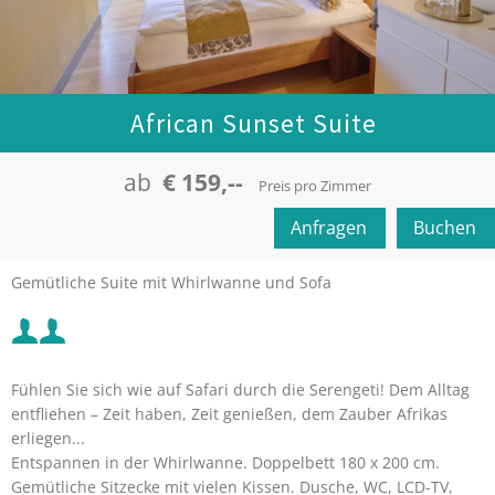
African Sunset Suite
ab
€ 159,--
Preis pro Zimmer
Anfragen
Buchen
Mindestbelegung:
Gemütliche Suite mit Whirlwanne und Sofa
Maximalbelegung:
Mindestbelegung:
Fühlen Sie sich wie auf Safari durch die Serengeti! Dem Alltag
Maximalbelegung:
entfliehen – Zeit haben, Zeit genießen, dem Zauber Afrikas
erliegen...
Entspannen in der Whirlwanne. Doppelbett 180 x 200 cm.
Gemütliche Sitzecke mit vielen Kissen. Dusche, WC, LCD-TV,