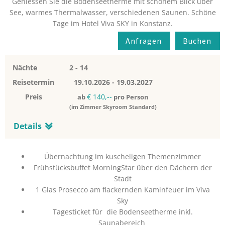
Geniessen Sie die Bodenseetherme mit schönem Blick über
See, warmes Thermalwasser, verschiedenen Saunen. Schöne
Tage im Hotel Viva SKY in Konstanz.
Anfragen
Buchen
Nächte
2 - 14
Reisetermin
19.10.2026
-
19.03.2027
Preis
€ 140,--
ab
pro Person
(im Zimmer Skyroom Standard)
Details
Übernachtung im kuscheligen Themenzimmer
Frühstücksbuffet MorningStar über den Dächern der
Stadt
1 Glas Prosecco am flackernden Kaminfeuer im Viva
Sky
Tagesticket für die Bodenseetherme inkl.
Saunabereich